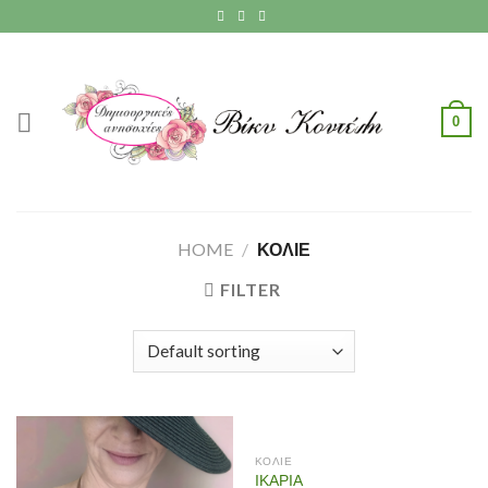
Skip
to
content
0
HOME
/
ΚΟΛΙΕ
FILTER
ΚΟΛΙΕ
ΙΚΑΡΙΑ