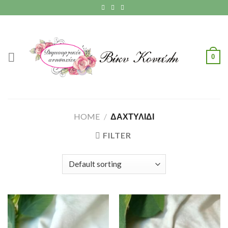
Skip
to
content
0
HOME
/
ΔΑΧΤΥΛΙΔΙ
FILTER